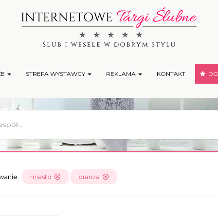
ŻE
STREFA WYSTAWCY
REKLAMA
KONTAKT
DOD
owanie:
miasto
branża