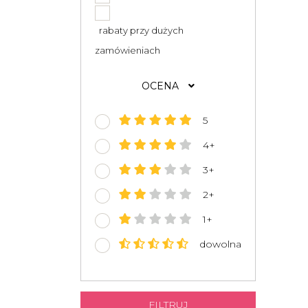
rabaty przy dużych
zamówieniach
OCENA
5
4+
3+
2+
1+
dowolna
FILTRUJ