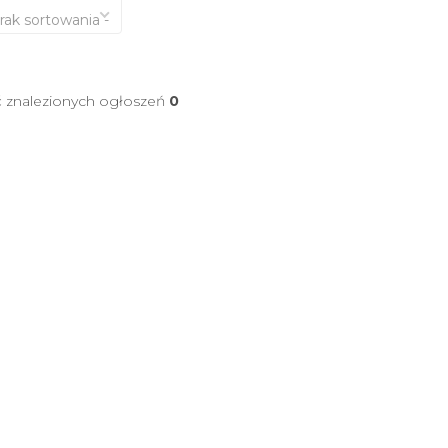
brak sortowania -
ć znalezionych ogłoszeń
0