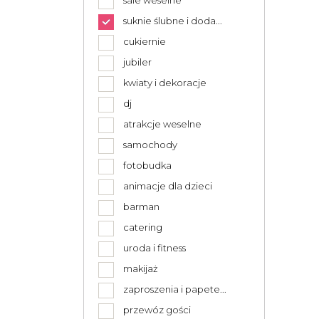
sale weselne
suknie ślubne i doda...
cukiernie
jubiler
kwiaty i dekoracje
dj
atrakcje weselne
samochody
fotobudka
animacje dla dzieci
barman
catering
uroda i fitness
makijaż
zaproszenia i papete...
przewóz gości