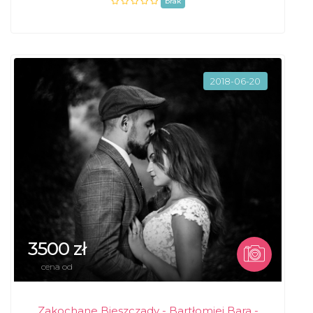
brak
2018-06-20
3500 zł
cena od
Zakochane Bieszczady - Bartłomiej Bara -