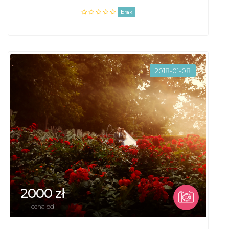
brak
2018-01-08
2000 zł
cena od