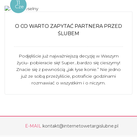
11
Cze
O CO WARTO ZAPYTAĆ PARTNERA PRZED
ŚLUBEM
Podjęliście już najważniejszą decyzję w Waszym
życiu- pobieracie się! Super…bardzo się cieszymy!
Znacie się z pewnością „jak łyse konie.” Nie jedno
już ze sobą przeżyliście, potraficie godzinami
rozmawiać o wszystkim i o niczym.
E-MAIL
kontakt@internetowetargislubne.pl