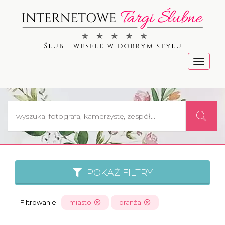
Menu
POKAŻ FILTRY
Filtrowanie:
miasto
branża