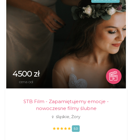
4500 zł
cena od
STB Film - Zapamiętujemy emocje -
nowoczesne filmy ślubne
śląskie, Żory
5.0