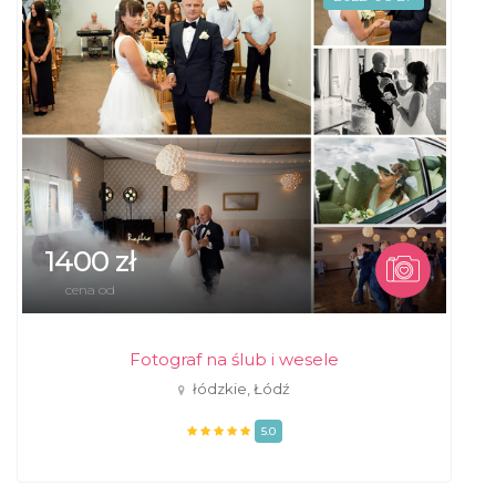
1400 zł
cena od
Fotograf na ślub i wesele
łódzkie, Łódź
5.0