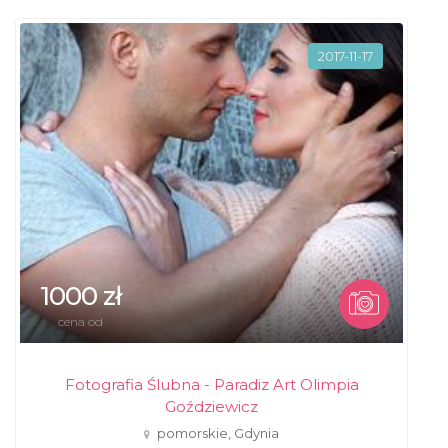
2017-11-17
1000 zł
cena od
Fotografia Ślubna - Paradiz Art Olimpia
Goździewicz
pomorskie, Gdynia