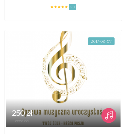
5.0
2017-09-07
250 zł
cena od