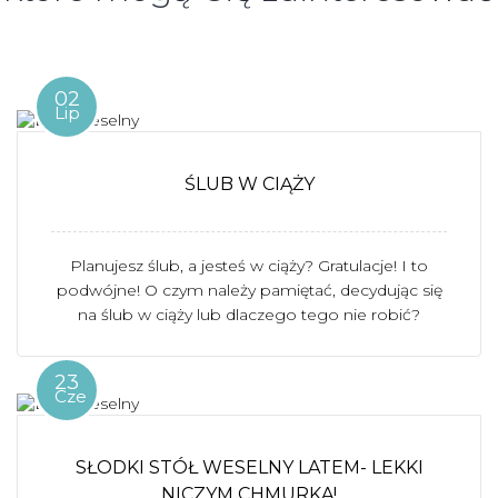
02
Lip
ŚLUB W CIĄŻY
Planujesz ślub, a jesteś w ciąży? Gratulacje! I to
podwójne! O czym należy pamiętać, decydując się
na ślub w ciąży lub dlaczego tego nie robić?
23
Cze
SŁODKI STÓŁ WESELNY LATEM- LEKKI
NICZYM CHMURKA!