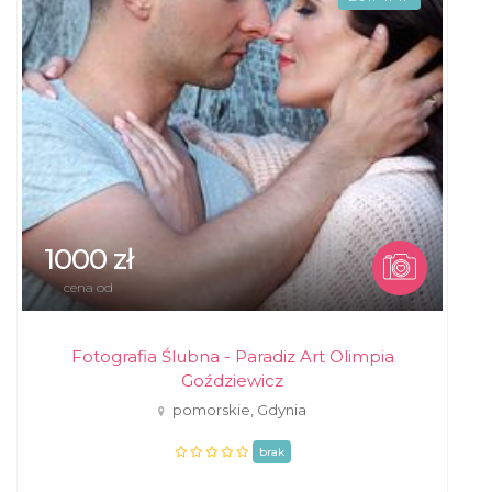
1000 zł
cena od
Fotografia Ślubna - Paradiz Art Olimpia
Goździewicz
pomorskie, Gdynia
brak