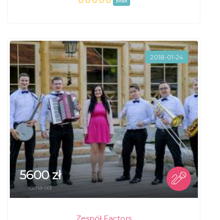
brak
2018-01-24
5600 zł
cena od
Zespół Factors