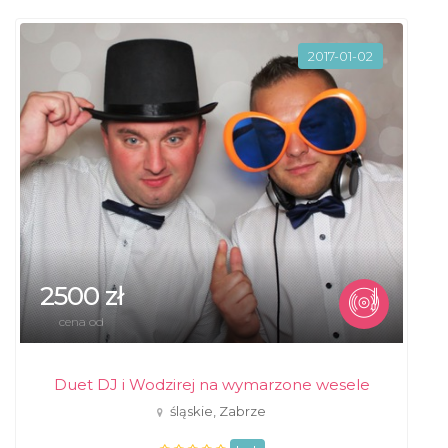
2017-01-02
2500 zł
cena od
Duet DJ i Wodzirej na wymarzone wesele
śląskie, Zabrze