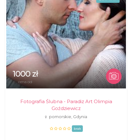
1000 zł
cena od
Fotografia Ślubna - Paradiz Art Olimpia
Goździewicz
pomorskie, Gdynia
brak