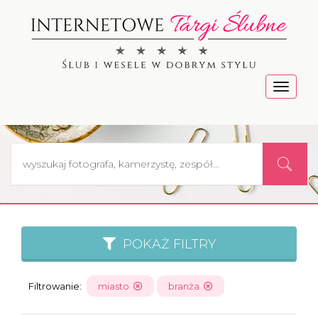
Menu
POKAŻ FILTRY
Filtrowanie:
miasto
branża