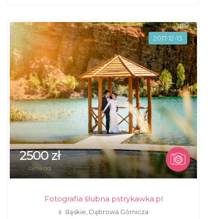
2017-12-13
2500 zł
cena od
Fotografia ślubna pstrykawka.pl
śląskie, Dąbrowa Górnicza