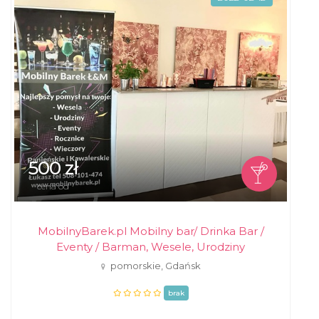
500 zł
cena od
MobilnyBarek.pl Mobilny bar/ Drinka Bar /
Eventy / Barman, Wesele, Urodziny
pomorskie, Gdańsk
brak