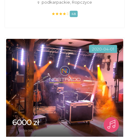
podkarpackie, Ropczyce
4.8
2020-04-01
6000 zł
cena od