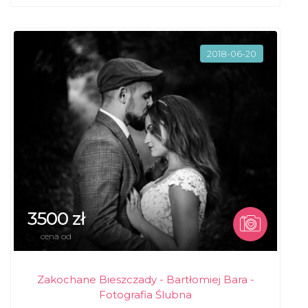
2018-06-20
3500 zł
cena od
Zakochane Bieszczady - Bartłomiej Bara -
Fotografia Ślubna