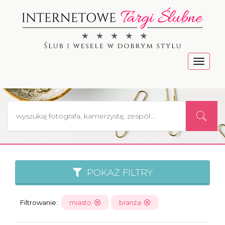
Menu
POKAŻ FILTRY
Filtrowanie:
miasto
branża