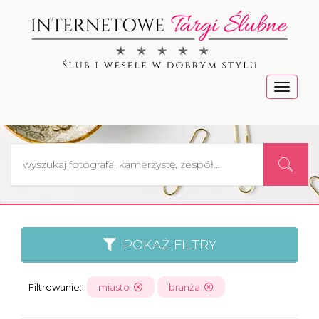
Menu
POKAŻ FILTRY
Filtrowanie:
miasto
branża