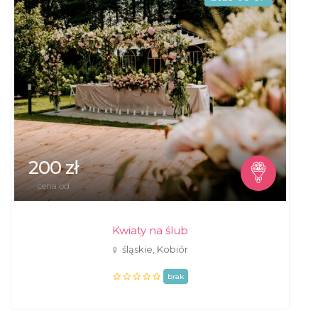
200 zł
cena od
Kwiaty na ślub
śląskie, Kobiór
brak