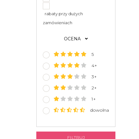
rabaty przy dużych
zamówieniach
OCENA
5
4+
3+
2+
1+
dowolna
FILTRUJ