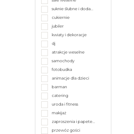
sale weselne
suknie ślubne i doda...
cukiernie
jubiler
kwiaty i dekoracje
dj
atrakcje weselne
samochody
fotobudka
animacje dla dzieci
barman
catering
uroda i fitness
makijaż
zaproszenia i papete...
przewóz gości