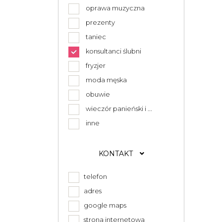
oprawa muzyczna
prezenty
taniec
konsultanci ślubni
fryzjer
moda męska
obuwie
wieczór panieński i ...
inne
KONTAKT
telefon
adres
google maps
strona internetowa