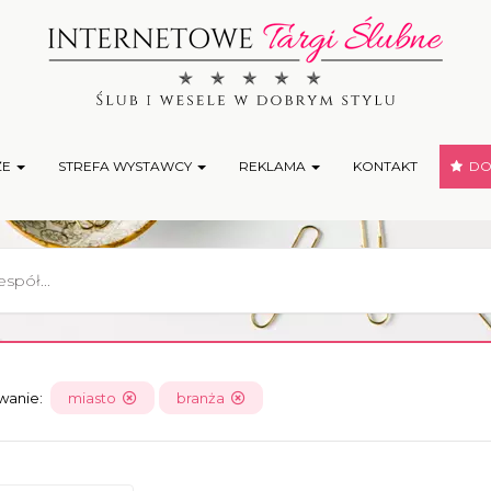
ŻE
STREFA WYSTAWCY
REKLAMA
KONTAKT
DOD
owanie:
miasto
branża