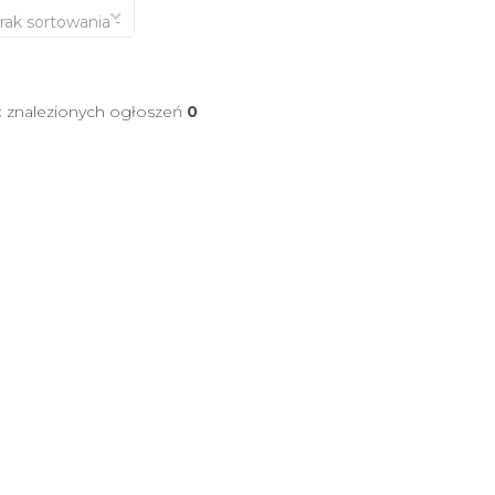
brak sortowania -
ć znalezionych ogłoszeń
0