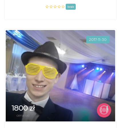
brak
2017-11-30
1800 zł
cena od