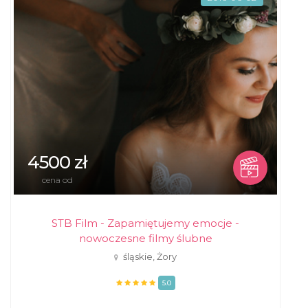
4500 zł
cena od
STB Film - Zapamiętujemy emocje -
nowoczesne filmy ślubne
śląskie, Żory
5.0