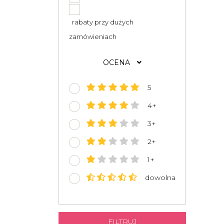
rabaty przy dużych
zamówieniach
OCENA
5
4+
3+
2+
1+
dowolna
FILTRUJ