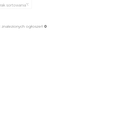
brak sortowania -
ć znalezionych ogłoszeń
0