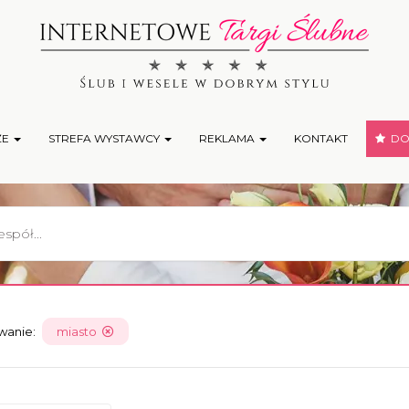
ŻE
STREFA WYSTAWCY
REKLAMA
KONTAKT
DOD
owanie:
miasto