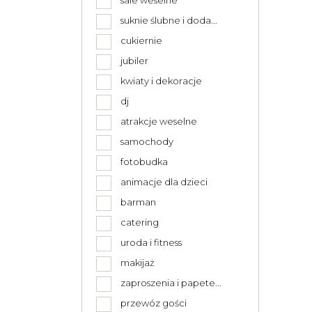
sale weselne
suknie ślubne i doda...
cukiernie
jubiler
kwiaty i dekoracje
dj
atrakcje weselne
samochody
fotobudka
animacje dla dzieci
barman
catering
uroda i fitness
makijaż
zaproszenia i papete...
przewóz gości