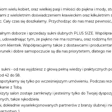
 wielu kobiet, oraz wielkiej pasji i miłości do piękna i mody,
mi z wieloletnim doświadczeniem krawieckim oraz kilkuletnim sta
. Cały czas się doszkalamy. Przychodząc do nas masz pewność, że
jonalnym doborze i sprzedaży sukni ślubnych PLUS SIZE. Współp
udowadniając tym, że piękno nie ma rozmiaru, oraz rodzimą firm
 klientek. Współpracujemy także z dostawcami i producentami
runek i dobre samopoczucie są dla nas priorytetem, dlatego nie
 sukni - od nas wyjdziesz z głową pełną wiedzy i praktycznych po
od 42 do 58.
 - spotykamy się tylko po wcześniejszym umówieniu. Podczas rez
kanie z Tobą.
zyty salon zostaje zamknięty i jesteśmy tylko do Twojej dyspozyc
nych, także rękodzieła.
i, dokładnie wyselekcjonowanych partnerów z branży ślubnej i nie
arzystwo :)