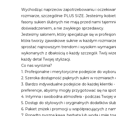
Wychodząc naprzeciw zapotrzebowaniu i oczekiwaniom
rozmiarze, szczególnie PLUS SIZE. Jesteśmy kobieta
fasony sukien ślubnych nie mają przed nami tajemnic
doświadczeniem, a nie zwykłego sprzedawcy.
Jesteśmy salonem, który specjalizuje się w profes
która tworzy zjawiskowe suknie w każdym rozmiarze, 
sprostać najnowszym trendom i wysokim wymaganiom
wykonanych z dbałością o każdy szczegół. Twój wize
każdy detal Twojej stylizacji.
Co nas wyróżnia?
1. Profesjonalne i merytoryczne podejście do wyboru
2. Szeroka dostępność pięknych sukni w rozmiarach 
3. Bardzo indywidualne podejście do każdej klientki
preferencje, abyśmy mogły przygotować się na spot
4. Intymna i swobodna atmosfera - podczas Twojej wi
5. Dostęp do stylowych i oryginalnych dodatków ślub
6. Pakiet zniżek i promocji u współpracujących z nam
7. Ponadto pyszna kawa, herbata lub woda i miłe tow