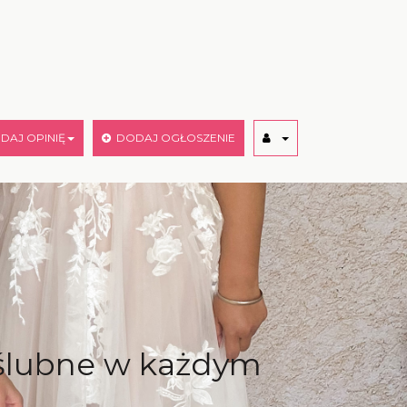
AJ OPINIĘ
DODAJ OGŁOSZENIE
e ślubne w każdym