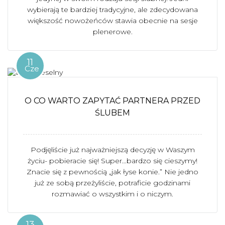
wybierają te bardziej tradycyjne, ale zdecydowana
większość nowożeńców stawia obecnie na sesje
plenerowe.
11
Cze
O CO WARTO ZAPYTAĆ PARTNERA PRZED
ŚLUBEM
Podjęliście już najważniejszą decyzję w Waszym
życiu- pobieracie się! Super…bardzo się cieszymy!
Znacie się z pewnością „jak łyse konie.” Nie jedno
już ze sobą przeżyliście, potraficie godzinami
rozmawiać o wszystkim i o niczym.
13