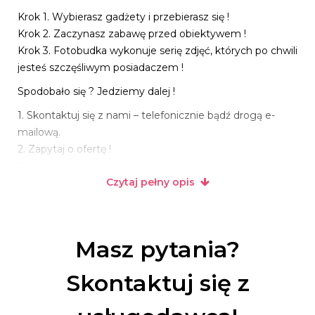
Krok 1. Wybierasz gadżety i przebierasz się !
Krok 2. Zaczynasz zabawę przed obiektywem !
Krok 3. Fotobudka wykonuje serię zdjęć, których po chwili
jesteś szczęśliwym posiadaczem !
Spodobało się ? Jedziemy dalej !
1. Skontaktuj się z nami – telefonicznie bądź drogą e-
mailową.
2. Zapytaj o ofertę !
3. Tutaj dogadujemy szczegóły czyli krótko mówiąc
Czytaj pełny opis
robimy wszystko, abyście byli zadowoleni :)
4. Pojawiamy się u Was zawsze około 1h przed
planowanym rozpoczęciem zabawy.
5. Podczas zabawy z fotobudkami Pan & Pani Event
Masz pytania?
nasz asystent zawsze Wam towarzyszy i pomaga w
obsłudze.
Skontaktuj się z
Oprócz standardowego tła fotograficznego oferujemy
również NOWOŚĆ na sezon 2018 czyli TŁO KWIATOWE