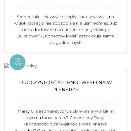
Słonecznik – niezwykle ciepły i radosny kwiat, na
widok którego nie sposób się nie uśmiechnąć. Już
samo dosłowne tłumaczenie z angielskiego
„sunflower”- „słoneczny kwiat” przywołuje same
pogodne myśli.
12
Mar
UROCZYSTOŚĆ ŚLUBNO- WESELNA W
PLENERZE
Marzy Ci się romantyczny ślub w amerykańskim
stylu na łonie natury? Chcesz aby Twoja
uroczystość była wyjątkowa oraz inna niż
wszystkie? Organizacja zaślubin w plenerze to coś