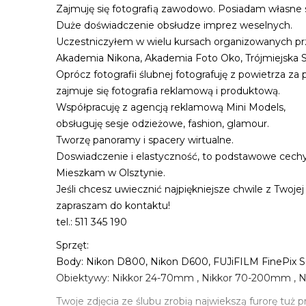
Zajmuję się fotografią zawodowo. Posiadam własne 
Duże doświadczenie obsłudze imprez weselnych.
Uczestniczyłem w wielu kursach organizowanych pr
Akademia Nikona, Akademia Foto Oko, Trójmiejska Szk
Oprócz fotografii ślubnej fotografuję z powietrza z
zajmuje się fotografia reklamową i produktową.
Współpracuję z agencją reklamową Mini Models,
obsługuję sesje odzieżowe, fashion, glamour.
Tworzę panoramy i spacery wirtualne.
Doswiadczenie i elastyczność, to podstawowe cechy
Mieszkam w Olsztynie.
Jeśli chcesz uwiecznić najpiękniejsze chwile z Twojej
zapraszam do kontaktu!
tel.: 511 345 190
Sprzęt:
Body: Nikon D800, Nikon D600, FUJiFILM FinePix 
Obiektywy: Nikkor 24-70mm , Nikkor 70-200mm ,
Twoje zdjęcia ze ślubu zrobią najwiekszą furorę tuż 