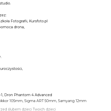
studio.
zez:
oła Fotografii, Kursfoto.pl
a pomoca drona,
.
 uroczystości,
S-1, Dron Phantom 4 Advanced
 Nikkor 105mm, Sigma ART 50mm, Samyang 12mm
przed ślubem dzieci Twoich dzieci