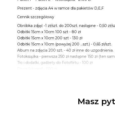
Prezent - zdjęcia A4 w ramce dla pakietów D,E,F
Cennik szczegółowy
Obróbka zdjęć -1 zł/szt. do 200szt. następne - 0,50 zł/
Odbitki 15cm x 10cm 100 szt - 80 zł
Odbitki 15cm x 10cm 200 szt - 130 zł
Odbitki 15cm x 10cm (powyżej 200 ...szt.) - 0,65 zł/szt.
Album na zdjęcia 200 szt. - 40 zł inne do uzgodnienia.
Fotoksiążka - pierwsza 250 zł następne 150 zł (ten sam
Tło i dodatki, gadżety do Fotoflirtu - 100 zł
Drugi fotograf - 600 zł
Sesja z drona - od 400 zł (dodatkowa osoba)
Lipdub, clip wideo z sesji - od 400 zł
Możesz modyfikować pakiety wg własnego uznania.
Ceny do negocjacji przy szerokim wyborze usług.
Masz pyt
Wszystko do uzgodnienia.
Dojazd cała Polska od 60 gr/km. W Olsztynie dojazd b