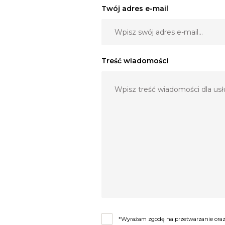
Możesz dodatkowo uwiecznić wizytę u fryzjera, wizażys
Twój adres e-mail
wieczór kawalerski, panieński.
Zachęcamy do spotkania, gdzie można zaprezentowa
album, fotoksiążkę i omówić ofertę.
tel.: 511 345 190, email:
info@fotoartim.com
Treść wiadomości
*Wyrażam zgodę na przetwarzanie oraz 