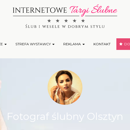
ŻE
STREFA WYSTAWCY
REKLAMA
KONTAKT
DOD
Fotograf ślubny Olsztyn