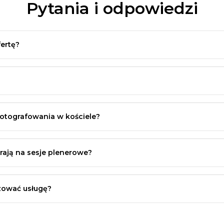
Pytania i odpowiedzi
zarno-białych
kich zdjęć
ertę?
no-białych
nym dniu i godzinie.
jęć
no-białych
otografowania w kościele?
djęć
ł
.
rają na sesje plenerowe?
arno-białych
izować usługę?
no-białych
djęć
jęć