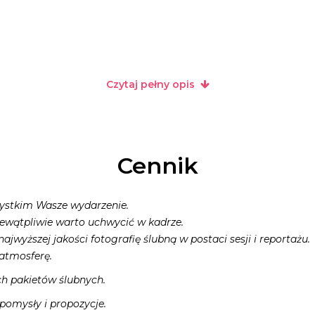
arno-białych
Czytaj pełny opis
djęć
Cennik
zystkim Wasze wydarzenie.
niewątpliwie warto uchwycić w kadrze.
zarno-białych
wyższej jakości fotografię ślubną w postaci sesji i reportażu.
 atmosferę.
djęć
ch pakietów ślubnych.
 pomysły i propozycje.