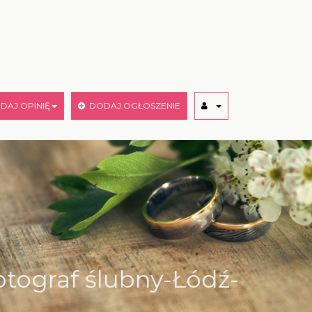
AJ OPINIĘ
DODAJ OGŁOSZENIE
otograf ślubny-Łódź-