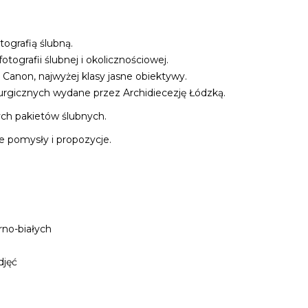
ografią ślubną.
ografii ślubnej i okolicznościowej.
Canon, najwyżej klasy jasne obiektywy.
urgicznych wydane przez Archidiecezję Łódzką.
wych pakietów ślubnych.
e pomysły i propozycje.
rno-białych
djęć