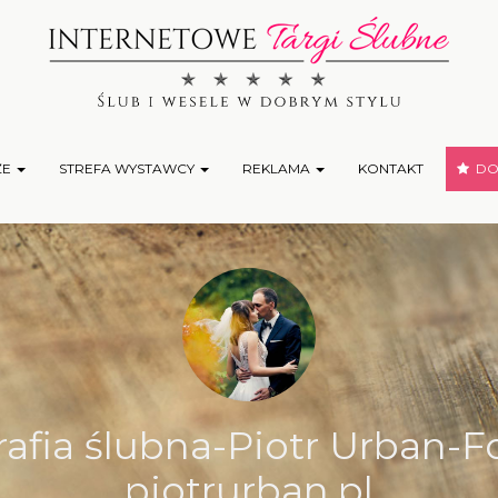
ŻE
STREFA WYSTAWCY
REKLAMA
KONTAKT
DOD
rafia ślubna-Piotr Urban-F
piotrurban.pl