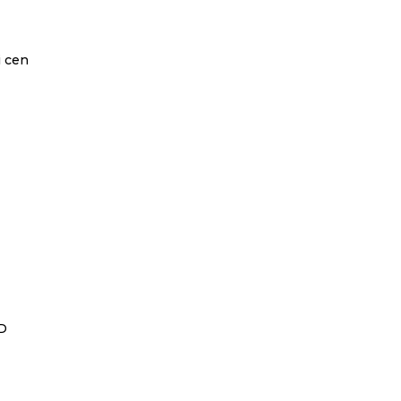
i cen
VD