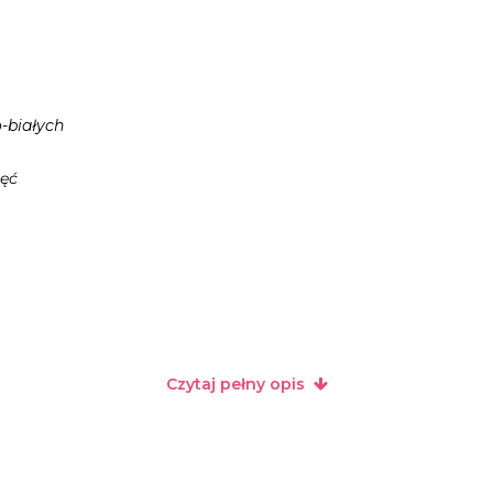
o-białych
jęć
arno-białych
djęć
no-białych
Czytaj pełny opis
jęć