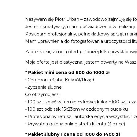
Nazywam się Piotr Urban – zawodowo zajmuję się fot
Jestem kreatywny, mam doświadczenie w realizacji fot
Posiadam profesjonalny, pełnoklatkowy sprzęt marki 
Mam uprawnienia do fotografowania uroczystości lit
Zapoznaj się z moją ofertą. Poniżej kilka przykłado
Moja oferta jest elastyczna, jestem otwarty na Wasz
* Pakiet mini cena od 600 do 1000 zł
~Ceremonia ślubu Kościół/Urząd
~Życzenia ślubne
Co otrzymujesz:
~100 szt. zdjęć w formie cyfrowej kolor +100 szt. cza
~100 szt odbitek 15x23cm w ozdobnym pudełku
~Profesjonalny retusz i autorska edycja wszystkich z
~Prywatna galeria online strefa klienta (3 m-ce)
* Pakiet ślubny 1 cena od 1000 do 1400 zł