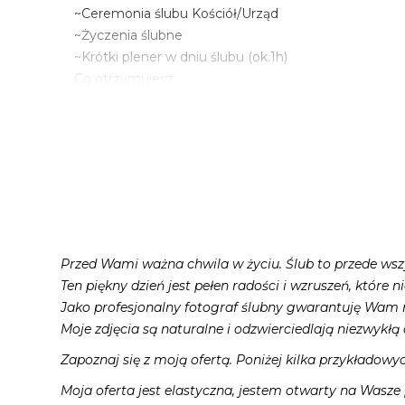
~Ceremonia ślubu Kościół/Urząd
~Życzenia ślubne
~Krótki plener w dniu ślubu (ok.1h)
Co otrzymujesz:
~200 szt. zdjęć w formie cyfrowej kolor +200 szt. cz
~100 szt odbitek 15x23cm w ozdobnym pudełku
~Profesjonalny retusz i autorska edycja wszystkich z
~Prywatna galeria online strefa klienta (6 m-cy)
* Pakiet ślubny 2 cena od 2000 do 2700 zł
~Ceremonia ślubu Kościół/Urząd
~Życzenia ślubne
~Przyjęcie na sali do g. 1.00 w nocy
Przed Wami ważna chwila w życiu. Ślub to przede ws
Co otrzymujesz:
Ten piękny dzień jest pełen radości i wzruszeń, które 
~300 szt. zdjęć w formie cyfrowej kolor + 300 szt. c
Jako profesjonalny fotograf ślubny gwarantuję Wam naj
~100 szt odbitek 15x23cm w ozdobnym pudełku
Moje zdjęcia są naturalne i odzwierciedlają niezwykłą
~Profesjonalny retusz i autorska edycja wszystkich z
Zapoznaj się z moją ofertą. Poniżej kilka przykładowy
~Prywatna galeria online strefa klienta (6 m-cy)
Moja oferta jest elastyczna, jestem otwarty na Wasze
* Pakiet ślubny 3 cena od 2500 do 3200 zł