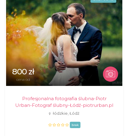
800 zł
cena od
Profesjonalna fotografia ślubna-Piotr
Urban-Fotograf ślubny-Łódź-piotrurban.pl
łódzkie, Łódź
brak