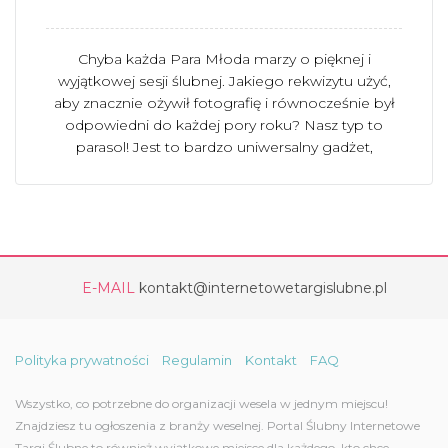
Chyba każda Para Młoda marzy o pięknej i
wyjątkowej sesji ślubnej. Jakiego rekwizytu użyć,
aby znacznie ożywił fotografię i równocześnie był
odpowiedni do każdej pory roku? Nasz typ to
parasol! Jest to bardzo uniwersalny gadżet,
E-MAIL
kontakt@internetowetargislubne.pl
Polityka prywatności
Regulamin
Kontakt
FAQ
Wszystko, co potrzebne do organizacji wesela w jednym miejscu!
Znajdziesz tu ogłoszenia z branży weselnej. Portal Ślubny Internetowe
Targi Ślubne to również wyjątkowe miejsce dla każdego, kto chce