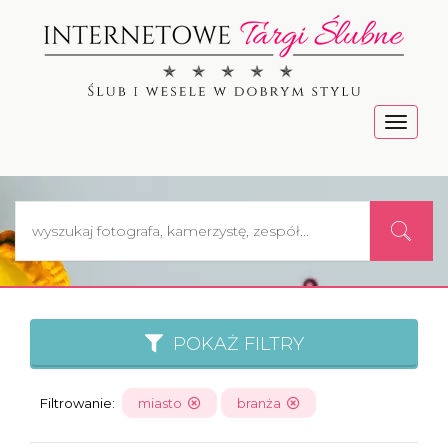
Menu
POKAŻ FILTRY
Filtrowanie:
miasto
branża