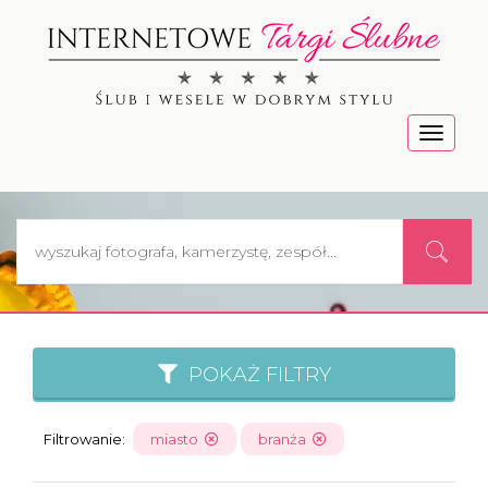
Menu
POKAŻ FILTRY
Filtrowanie:
miasto
branża