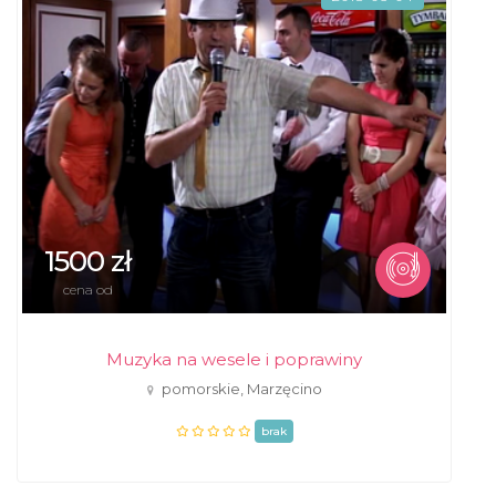
1500 zł
cena od
Muzyka na wesele i poprawiny
pomorskie, Marzęcino
brak