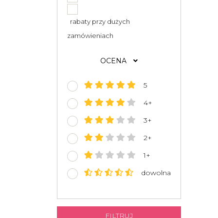
rabaty przy dużych
zamówieniach
OCENA
5
4+
3+
2+
1+
dowolna
FILTRUJ