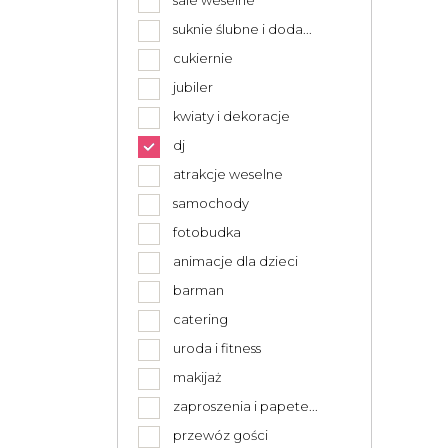
sale weselne
suknie ślubne i doda...
cukiernie
jubiler
kwiaty i dekoracje
dj
atrakcje weselne
samochody
fotobudka
animacje dla dzieci
barman
catering
uroda i fitness
makijaż
zaproszenia i papete...
przewóz gości