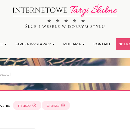
ŻE
STREFA WYSTAWCY
REKLAMA
KONTAKT
DOD
owanie:
miasto
branża