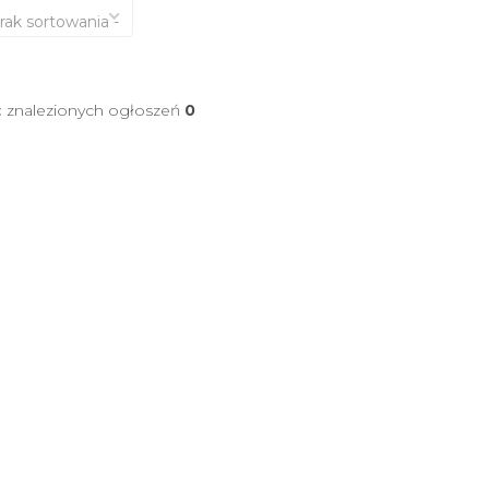
brak sortowania -
ć znalezionych ogłoszeń
0