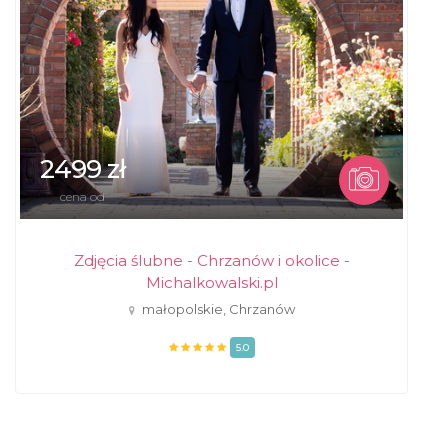
2499 zł
cena od
Zdjęcia ślubne - Chrzanów i okolice -
Michalkowalski.pl
małopolskie, Chrzanów
5.0