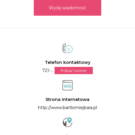
zwykle liczy 600 – 900 fotografii z waszego ślubu i
Wyślij wiadomość
sesji plenerowej.
CZY MUSIMY SPOTKAĆ SIĘ OSOBIŚCIE.
Tak tak tak. Zapraszam Was do siebie. Poznajmy się i
porozmawiajmy. Żaden skype, mail czy telefon nie
zastąpi takiego spotkania na żywo.
Telefon kontaktowy
721-...
Pokaż numer
Strona internetowa
http://www.bartlomiejbara.pl