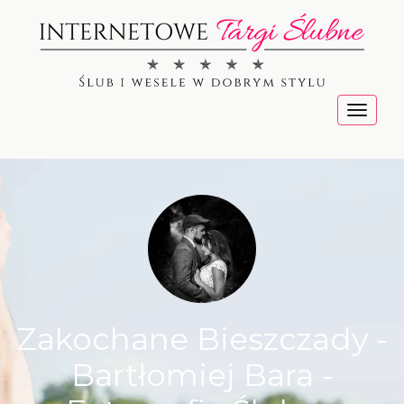
Menu
Zakochane Bieszczady -
Bartłomiej Bara -