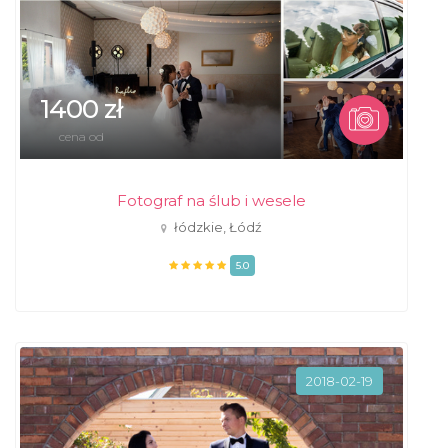
1400 zł
cena od
Fotograf na ślub i wesele
łódzkie, Łódź
5.0
2018-02-19