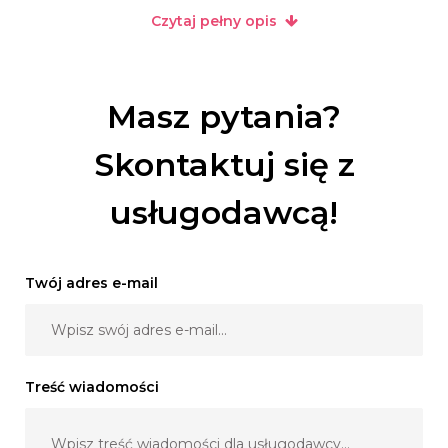
- Dobór stylizacji i atrakcji
Czytaj pełny opis
- Stworzenie scenariusza ślubu i wesela
- W dniu ślubu nadzorujemy od początku do końca pracę
wszystkich podwykonawców pracujących dla Pary
Masz pytania?
Młodej
Skontaktuj się z
Działam na terenie całej Polski.
usługodawcą!
Jeśli chcesz spełnić swoje marzenia z moją pomocą
zapraszam do kontaktu! :)
Twój adres e-mail
Treść wiadomości