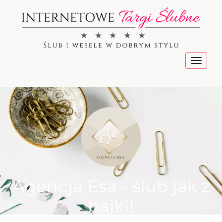
Menu
Agencja Esa - ślub jak z
bajki!