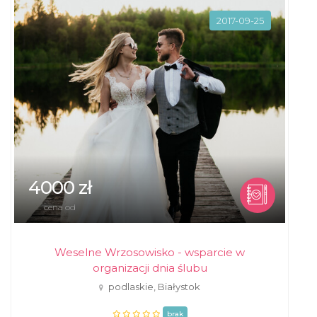
2017-09-25
4000 zł
cena od
Weselne Wrzosowisko - wsparcie w
organizacji dnia ślubu
podlaskie, Białystok
brak