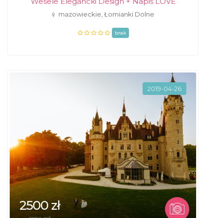
Wesele Elegancki Design + Napis LOVE
mazowieckie, Łomianki Dolne
brak
2019-04-26
2500 zł
cena od