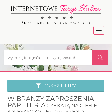
Menu
POKAŻ FILTRY
W BRANŻY ZAPROSZENIA I
PAPETERIA
CZEKAJĄ NA CIEBIE
3
NIESAMOWITE OGŁOSZENIA!