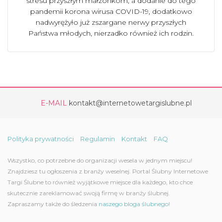
stresu przyszłym małżonkom, a dodanie do tego
pandemii korona wirusa COVID-19, dodatkowo
nadwyrężyło już zszargane nerwy przyszłych
Państwa młodych, nierzadko również ich rodzin.
E-MAIL
kontakt@internetowetargislubne.pl
Polityka prywatności
Regulamin
Kontakt
FAQ
Wszystko, co potrzebne do organizacji wesela w jednym miejscu!
Znajdziesz tu ogłoszenia z branży weselnej. Portal Ślubny Internetowe
Targi Ślubne to również wyjątkowe miejsce dla każdego, kto chce
skutecznie zareklamować swoją firmę w branży ślubnej.
Zapraszamy także do śledzenia
naszego bloga ślubnego!