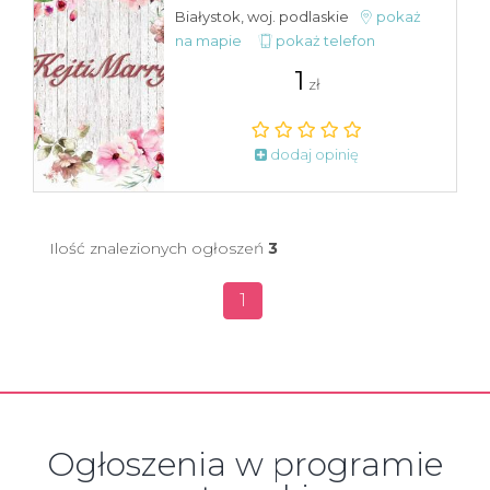
Białystok, woj. podlaskie
pokaż
na mapie
pokaż telefon
1
zł
dodaj opinię
Ilość znalezionych ogłoszeń
3
1
Ogłoszenia w programie