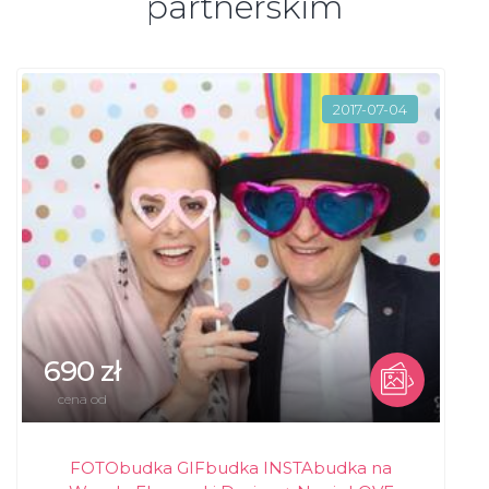
partnerskim
2017-07-04
690 zł
cena od
FOTObudka GIFbudka INSTAbudka na