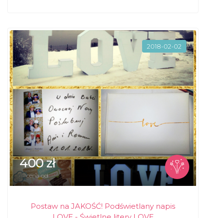
2018-02-02
400 zł
cena od
Postaw na JAKOŚĆ! Podświetlany napis
LOVE - Świetlne litery LOVE