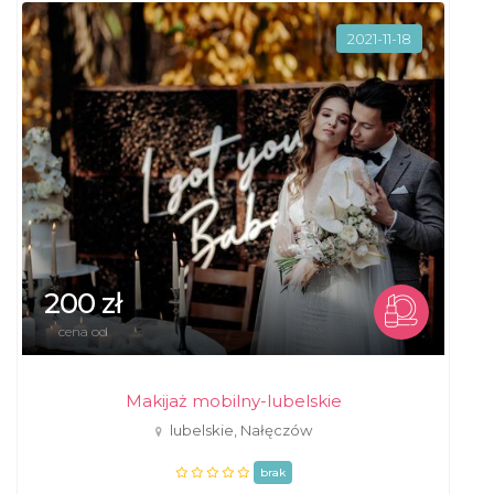
2021-11-18
200 zł
cena od
Makijaż mobilny-lubelskie
lubelskie, Nałęczów
brak