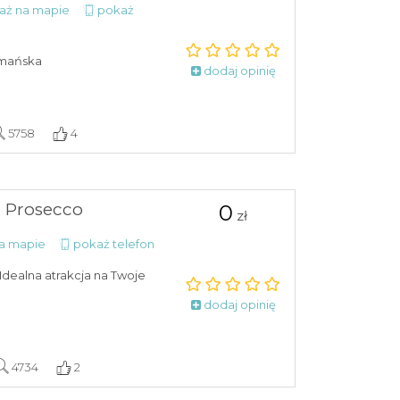
aż na mapie
pokaż
rmańska
dodaj opinię
5758
4
 Prosecco
0
zł
a mapie
pokaż telefon
Idealna atrakcja na Twoje
dodaj opinię
4734
2