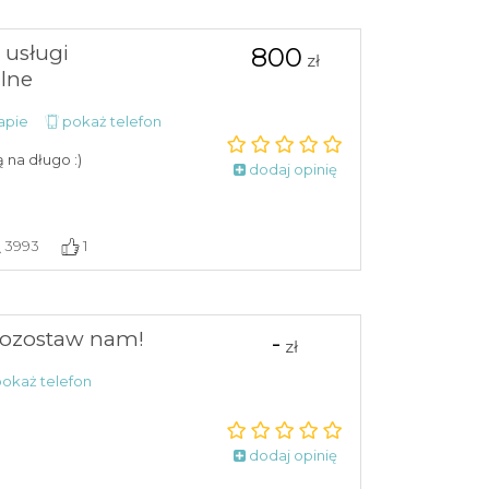
 usługi
800
zł
lne
apie
pokaż telefon
 na długo :)
dodaj opinię
3993
1
pozostaw nam!
-
zł
okaż telefon
dodaj opinię