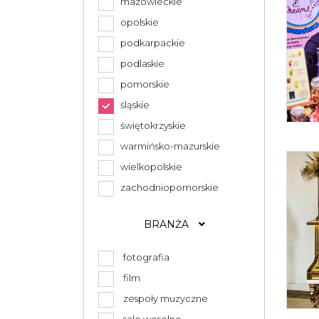
mazowieckie
opolskie
podkarpackie
podlaskie
pomorskie
śląskie
świętokrzyskie
warmińsko-mazurskie
wielkopolskie
zachodniopomorskie
BRANŻA
fotografia
film
zespoły muzyczne