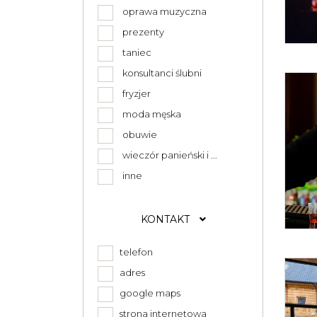
oprawa muzyczna
prezenty
taniec
konsultanci ślubni
fryzjer
moda męska
obuwie
wieczór panieński i ...
inne
KONTAKT
telefon
adres
google maps
strona internetowa