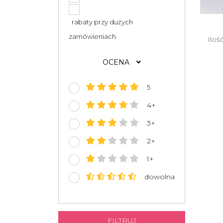
rabaty przy dużych
zamówieniach
Iloś
OCENA
5
4+
3+
2+
1+
dowolna
FILTRUJ