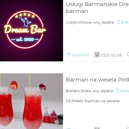
Usługi Barmańskie Dr
barman
Częstochowa, woj. śląskie
poka
BARMAN
2023-02-06
Barman na wesela Pod
Bielsko-Biała, woj. śląskie
poka
DEJMIAN- barman na wesela