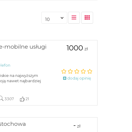
10
e-mobilne usługi
1000
zł
lefon
ńskie na najwyższym
dodaj opinię
oją nawet najbardziej
3307
21
ęstochowa
-
zł