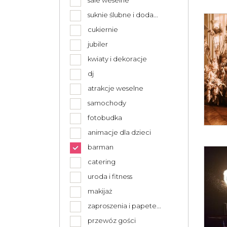
sale weselne
suknie ślubne i doda...
cukiernie
jubiler
kwiaty i dekoracje
dj
atrakcje weselne
samochody
fotobudka
animacje dla dzieci
barman
catering
uroda i fitness
makijaż
zaproszenia i papete...
przewóz gości