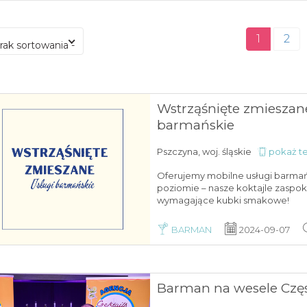
1
2
brak sortowania -
Wstrząśnięte zmieszan
barmańskie
Pszczyna, woj. śląskie
pokaż te
Oferujemy mobilne usługi barma
poziomie – nasze koktajle zaspok
wymagające kubki smakowe!
BARMAN
2024-09-07
Barman na wesele Cz