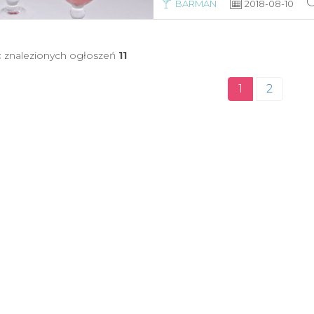
BARMAN
2018-08-10
ć znalezionych ogłoszeń
11
1
2