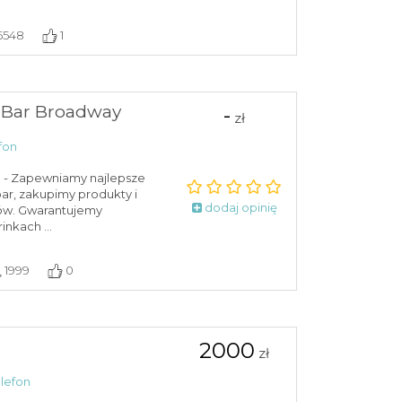
5548
1
 Bar Broadway
-
zł
fon
 - Zapewniamy najlepsze
bar, zakupimy produkty i
dodaj opinię
ków. Gwarantujemy
nkach ...
1999
0
2000
zł
lefon