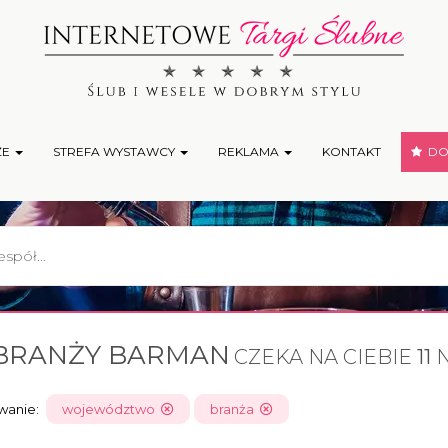
ŻE
STREFA WYSTAWCY
REKLAMA
KONTAKT
DOD
BRANŻY BARMAN
CZEKA NA CIEBIE
11
N
owanie:
województwo
branża