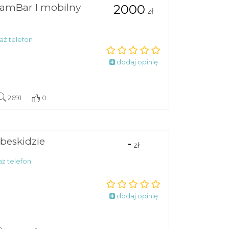
eamBar I mobilny
2000
zł
ż telefon
dodaj opinię
2691
0
beskidzie
-
zł
ż telefon
dodaj opinię