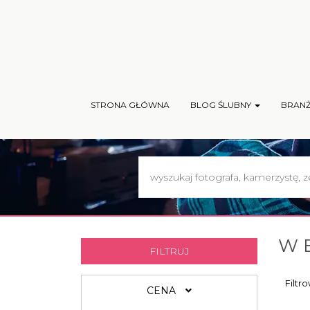
STRONA GŁÓWNA
BLOG ŚLUBNY
BRAN
W 
FILTRUJ
Filtr
CENA