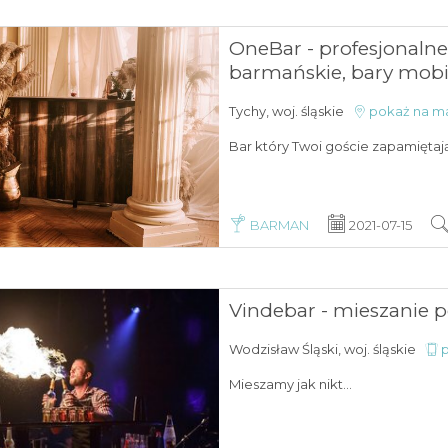
OneBar - profesjonalne
barmańskie, bary mobi
Tychy, woj. śląskie
pokaż na m
Bar który Twoi goście zapamiętają
BARMAN
2021-07-15
Vindebar - mieszanie 
Wodzisław Śląski, woj. śląskie
p
Mieszamy jak nikt...