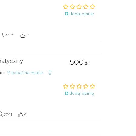
dodaj opinię
2905
0
atyczny
500
zł
kie
pokaż na mapie
dodaj opinię
2541
0