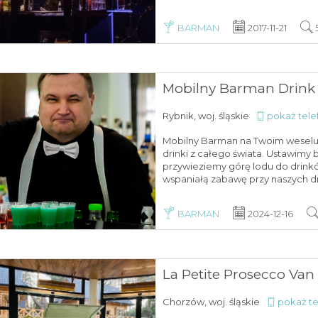
BARMAN
2017-11-21
Mobilny Barman Drink
Rybnik, woj. śląskie
pokaż tele
Mobilny Barman na Twoim weselu
drinki z całego świata. Ustawimy 
przywieziemy górę lodu do drin
wspaniałą zabawę przy naszych dri
BARMAN
2024-12-16
La Petite Prosecco Van
Chorzów, woj. śląskie
pokaż te