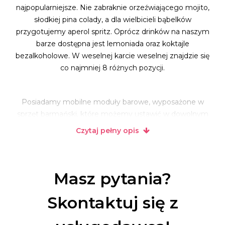
najpopularniejsze. Nie zabraknie orzeźwiającego mojito,
słodkiej pina colady, a dla wielbicieli bąbelków
przygotujemy aperol spritz. Oprócz drinków na naszym
barze dostępna jest lemoniada oraz koktajle
bezalkoholowe. W weselnej karcie weselnej znajdzie się
co najmniej 8 różnych pozycji.
Posiadamy mobilne moduły barowe, wyposażone w
sprzęt barmański, które możemy ustawić w dowolnym
miejscu na sali. Bary są wyposażone w pikowane fronty z
Czytaj pełny opis
białej ekoskóry. Dzięki nim obsługa barmańska wesela
będzie
na poziomie
, którego oczekujecie.
Masz pytania?
Jeżeli zastanawiacie się, jak jeszcze bardziej zaskoczyć
gości, dajemy gotowe rozwiązanie.
Skontaktuj się z
Pokaz barmański flair!
Zawsze działa.