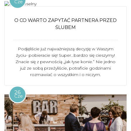
Cze
O CO WARTO ZAPYTAĆ PARTNERA PRZED
ŚLUBEM
Podjęliście już najważniejszą decyzję w Waszym
życiu- pobieracie się! Super…bardzo się cieszymy!
Znacie się z pewnością „jak łyse konie.” Nie jedno
już ze sobą przeżyliście, potraficie godzinami
rozmawiać o wszystkim i o niczym.
26
Cze