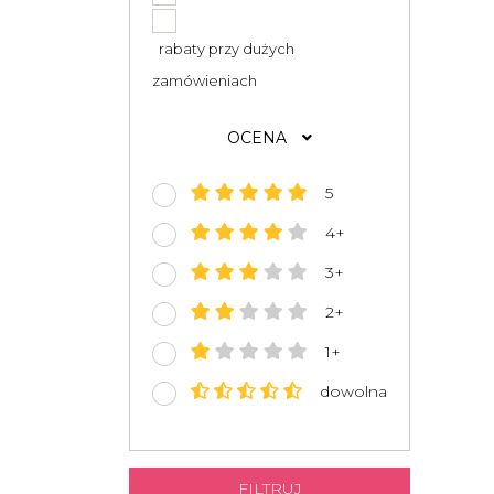
rabaty przy dużych
zamówieniach
OCENA
5
4+
3+
2+
1+
dowolna
FILTRUJ