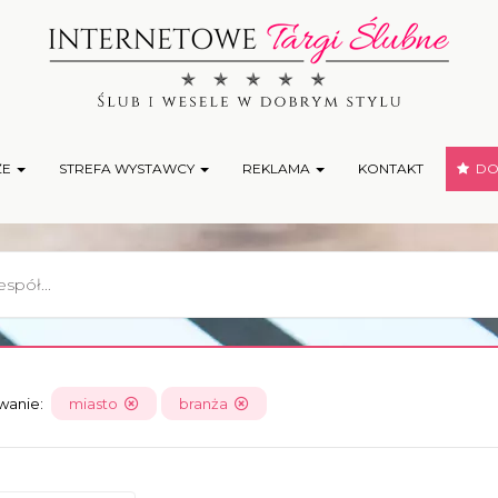
ŻE
STREFA WYSTAWCY
REKLAMA
KONTAKT
DOD
owanie:
miasto
branża