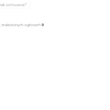
brak sortowania -
ć znalezionych ogłoszeń
0