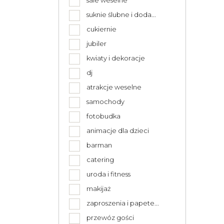
sale weselne
suknie ślubne i doda...
cukiernie
jubiler
kwiaty i dekoracje
dj
atrakcje weselne
samochody
fotobudka
animacje dla dzieci
barman
catering
uroda i fitness
makijaż
zaproszenia i papete...
przewóz gości