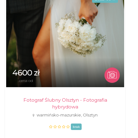
4600 zł
cena od
Fotograf Ślubny Olsztyn - Fotografia
hybrydowa
warmińsko-mazurskie, Olsztyn
brak