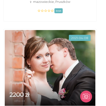
mazowieckie, Pruszków
brak
2021-04-08
2200 zł
cena od