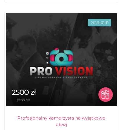
2018-01-11
2500 zł
cena od
Profesjonalny kamerzysta na wyjątkowe
okazj