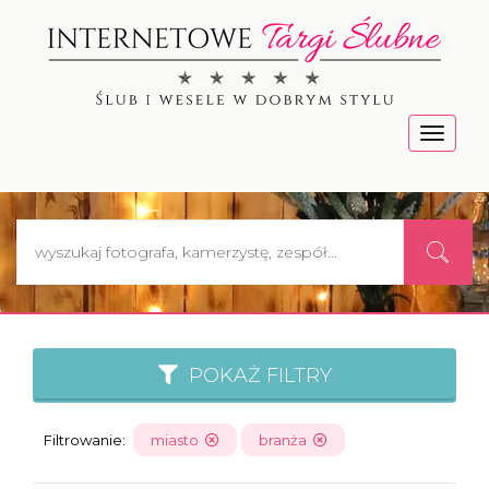
Menu
POKAŻ FILTRY
Filtrowanie:
miasto
branża