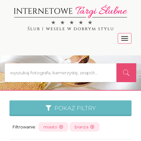
Menu
POKAŻ FILTRY
Filtrowanie:
miasto
branża