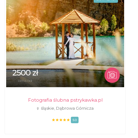
2500 zł
cena od
Fotografia ślubna pstrykawka.pl
śląskie, Dąbrowa Górnicza
5.0