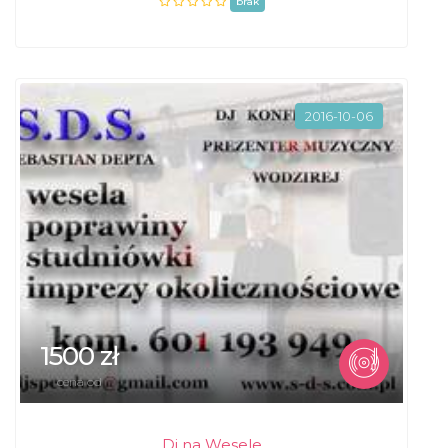
brak
2016-10-06
1500 zł
cena od
Dj na Wesele