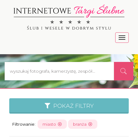
Menu
POKAŻ FILTRY
Filtrowanie:
miasto
branża