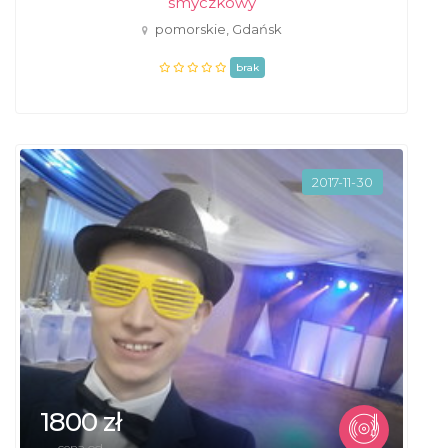
smyczkowy
pomorskie, Gdańsk
brak
2017-11-30
1800 zł
cena od