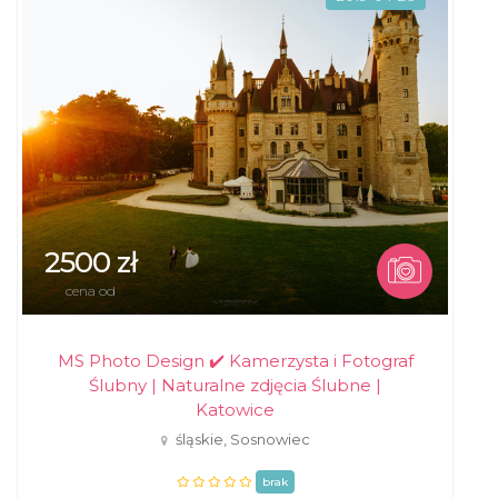
2500 zł
cena od
MS Photo Design ✔️ Kamerzysta i Fotograf
Ślubny | Naturalne zdjęcia Ślubne |
Katowice
śląskie, Sosnowiec
brak