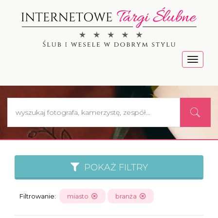
Menu
POKAŻ FILTRY
Filtrowanie:
miasto
branża