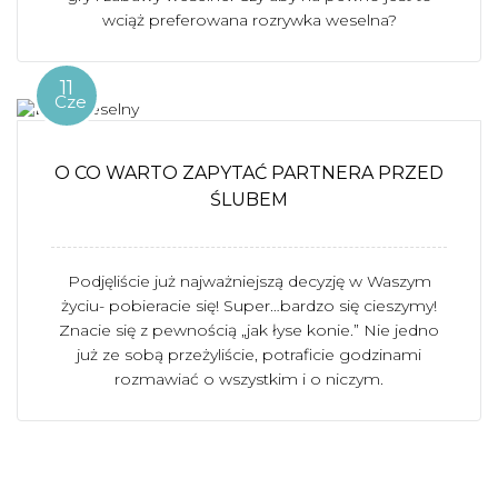
wciąż preferowana rozrywka weselna?
11
Cze
O CO WARTO ZAPYTAĆ PARTNERA PRZED
ŚLUBEM
Podjęliście już najważniejszą decyzję w Waszym
życiu- pobieracie się! Super…bardzo się cieszymy!
Znacie się z pewnością „jak łyse konie.” Nie jedno
już ze sobą przeżyliście, potraficie godzinami
rozmawiać o wszystkim i o niczym.