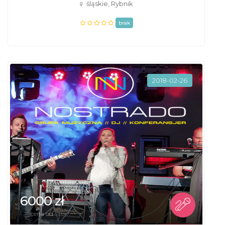
śląskie, Rybnik
brak
2018-02-26
6000 zł
cena od