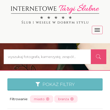
Menu
POKAŻ FILTRY
Filtrowanie:
miasto
branża