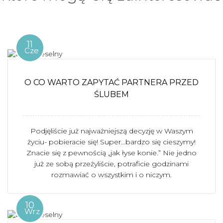
11
Cze
O CO WARTO ZAPYTAĆ PARTNERA PRZED
ŚLUBEM
Podjęliście już najważniejszą decyzję w Waszym
życiu- pobieracie się! Super…bardzo się cieszymy!
Znacie się z pewnością „jak łyse konie.” Nie jedno
już ze sobą przeżyliście, potraficie godzinami
rozmawiać o wszystkim i o niczym.
10
Wrz