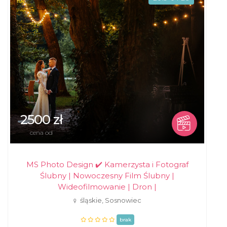
2500 zł
cena od
MS Photo Design ✔️ Kamerzysta i Fotograf
Ślubny | Nowoczesny Film Ślubny |
Wideofilmowanie | Dron |
śląskie, Sosnowiec
brak