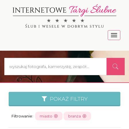
Menu
POKAŻ FILTRY
Filtrowanie:
miasto
branża