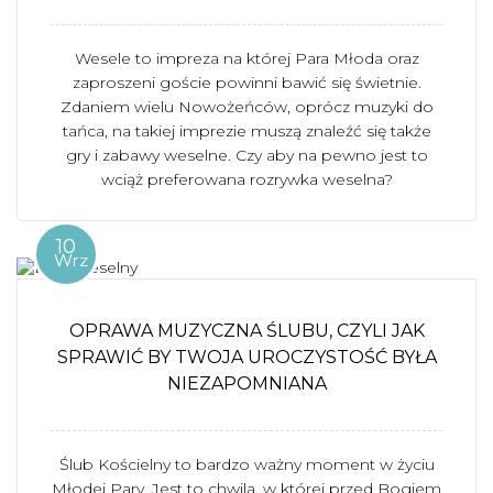
Wesele to impreza na której Para Młoda oraz
zaproszeni goście powinni bawić się świetnie.
Zdaniem wielu Nowożeńców, oprócz muzyki do
tańca, na takiej imprezie muszą znaleźć się także
gry i zabawy weselne. Czy aby na pewno jest to
wciąż preferowana rozrywka weselna?
10
Wrz
OPRAWA MUZYCZNA ŚLUBU, CZYLI JAK
SPRAWIĆ BY TWOJA UROCZYSTOŚĆ BYŁA
NIEZAPOMNIANA
Ślub Kościelny to bardzo ważny moment w życiu
Młodej Pary. Jest to chwila, w której przed Bogiem