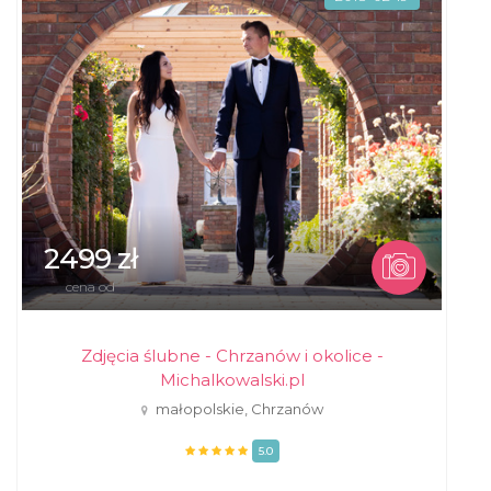
2499 zł
cena od
Zdjęcia ślubne - Chrzanów i okolice -
Michalkowalski.pl
małopolskie, Chrzanów
5.0