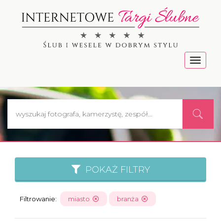
Menu
POKAŻ FILTRY
Filtrowanie:
miasto
branża