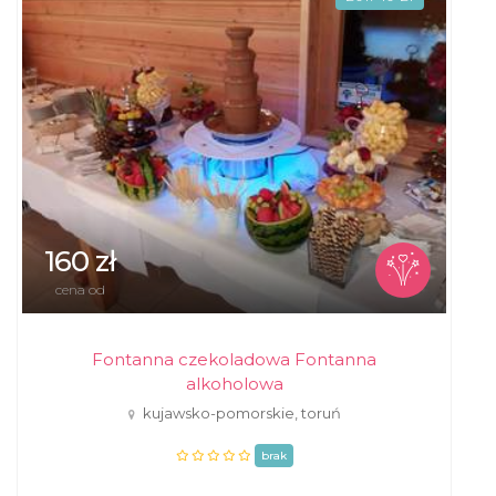
160 zł
cena od
Fontanna czekoladowa Fontanna
alkoholowa
kujawsko-pomorskie, toruń
brak