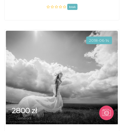
brak
2018-06-14
2800 zł
cena od