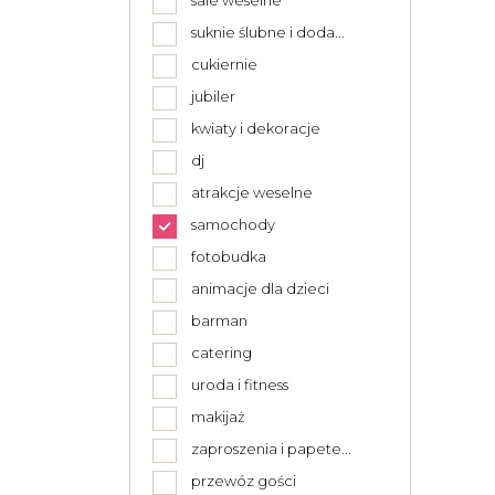
sale weselne
suknie ślubne i doda...
cukiernie
jubiler
kwiaty i dekoracje
dj
atrakcje weselne
samochody
fotobudka
animacje dla dzieci
barman
catering
uroda i fitness
makijaż
zaproszenia i papete...
przewóz gości