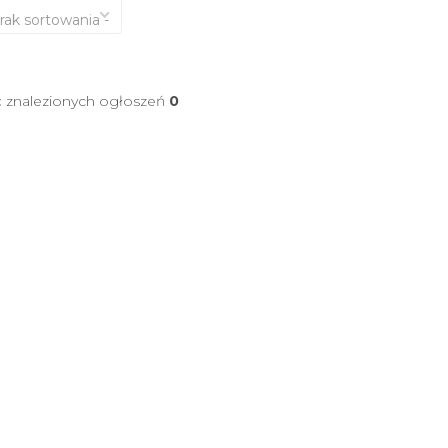
brak sortowania -
ć znalezionych ogłoszeń
0