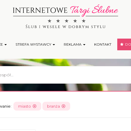
ŻE
STREFA WYSTAWCY
REKLAMA
KONTAKT
DOD
owanie:
miasto
branża