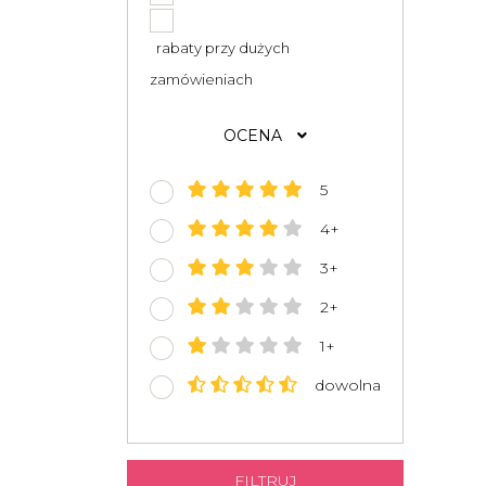
rabaty przy dużych
zamówieniach
OCENA
5
4+
3+
2+
1+
dowolna
FILTRUJ