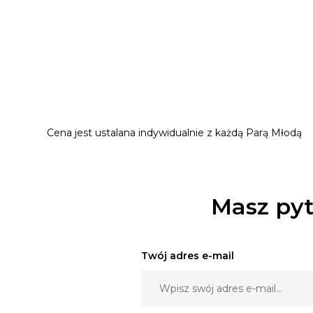
- przestronna tylna kanapa
- 19 calowe alufelgi
BMW F30 (seria 3),
- lakier Alpin White,
Cena jest ustalana indywidualnie z każdą Parą Młodą
- światła ksenonwe,
- klimatyzacja,
Masz pyt
- nowoczesny charakter wnętrza,
Twój adres e-mail
- bardzo przestronna strefa kanapy tylnej.
- 19 calowe alufelgi