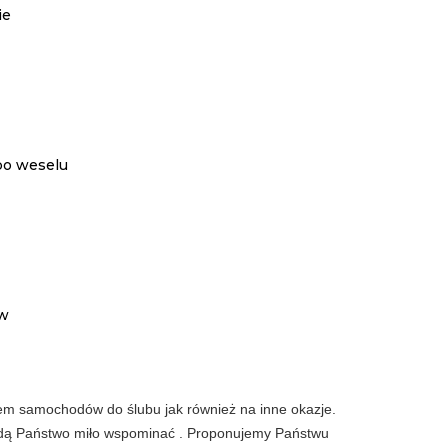
ie
po weselu
ów
em samochodów do ślubu jak również na inne okazje.
ędą Państwo miło wspominać . Proponujemy Państwu