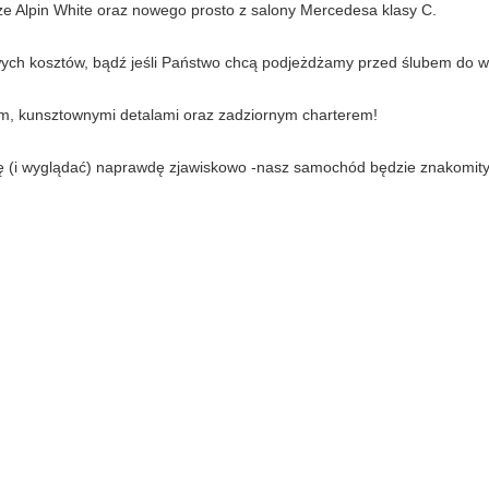
e Alpin White oraz nowego prosto z salony Mercedesa klasy C.
h kosztów, bądź jeśli Państwo chcą podjeżdżamy przed ślubem do wy
, kunsztownymi detalami oraz zadziornym charterem!
się (i wyglądać) naprawdę zjawiskowo -nasz samochód będzie znakomi