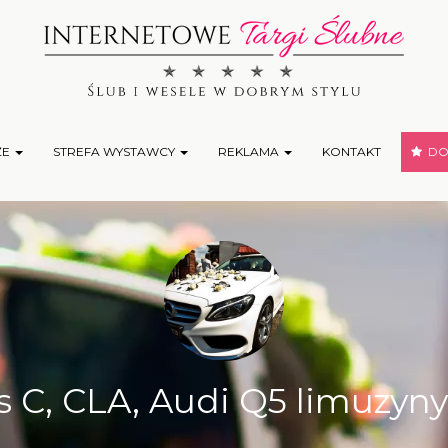
ŻE
STREFA WYSTAWCY
REKLAMA
KONTAKT
DOD
 C, CLA, Audi Q5 limuzyny