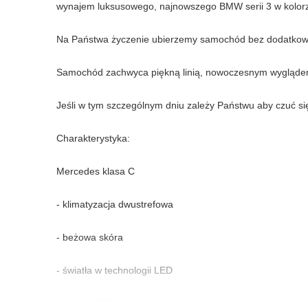
wynajem luksusowego, najnowszego BMW serii 3 w kolorz
Na Państwa życzenie ubierzemy samochód bez dodatkowyc
Samochód zachwyca piękną linią, nowoczesnym wyglądem
Jeśli w tym szczególnym dniu zależy Państwu aby czuć 
Charakterystyka:
Mercedes klasa C
- klimatyzacja dwustrefowa
- beżowa skóra
- światła w technologii LED
- pakiet AMG