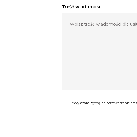
Treść wiadomości
Samochód przed każdą uroczystością dokładnie wyczyszczo
Dysponujemy również Mazdą 6 MPS w kolorze czarnym. Wyp
-Wyjazdy na sesje plenerowe
-Dojazd na poprawiny
-Przyjazd po Parę Młodą w nocy po weselu
Do każdej Pary Młodej staramy się podejść indywidualni
Aby sprawdzić dostępność terminu prosimy o wiadomość za
Chętnie odpowiemy na wszystkie zapytania!
Zapraszamy!
*Wyrażam zgodę na przetwarzanie oraz 