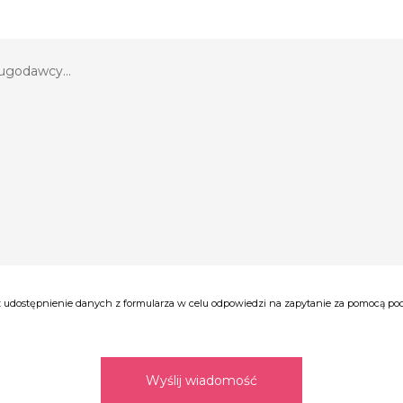
ny, środek pachnie nowością ;) + elegancki kierowca o wysokiej kultu
osażona w skórzaną tapicerkę , klimatyzację oraz 19 calowe falgi.
e i dostosować cenę do Państwa oczekiwań.
wierającą datę, godzinę uroczystości oraz miejscowość, w której będ
udostępnienie danych z formularza w celu odpowiedzi na zapytanie za pomocą poczt
Wyślij wiadomość