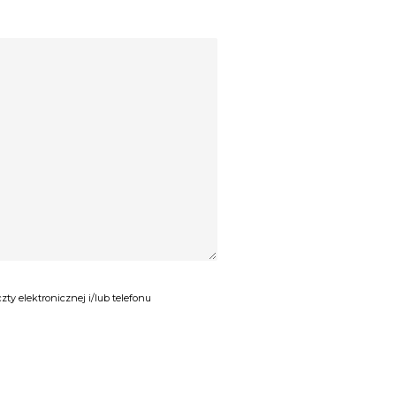
rze osobistej.
zie się odbywać.
y elektronicznej i/lub telefonu