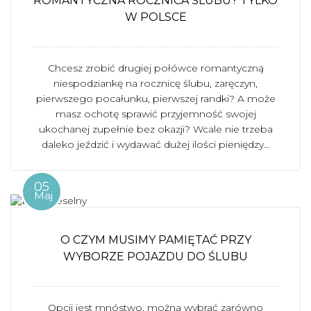
ROMANTYCZNA ROCZNICA ŚLUBU? TYLKO
W POLSCE
Chcesz zrobić drugiej połówce romantyczną
niespodziankę na rocznicę ślubu, zaręczyn,
pierwszego pocałunku, pierwszej randki? A może
masz ochotę sprawić przyjemność swojej
ukochanej zupełnie bez okazji? Wcale nie trzeba
daleko jeździć i wydawać dużej ilości pieniędzy…
05
Maj
O CZYM MUSIMY PAMIĘTAĆ PRZY
WYBORZE POJAZDU DO ŚLUBU
Opcji jest mnóstwo, można wybrać zarówno