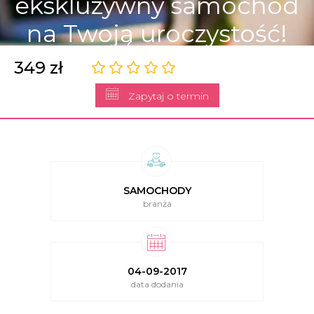
ekskluzywny samochód
na Twoją uroczystość!
349 zł
Zapytaj o termin
SAMOCHODY
branża
04-09-2017
data dodania