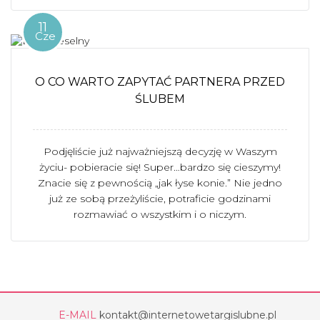
11
Cze
O CO WARTO ZAPYTAĆ PARTNERA PRZED
ŚLUBEM
Podjęliście już najważniejszą decyzję w Waszym
życiu- pobieracie się! Super…bardzo się cieszymy!
Znacie się z pewnością „jak łyse konie.” Nie jedno
już ze sobą przeżyliście, potraficie godzinami
rozmawiać o wszystkim i o niczym.
E-MAIL
kontakt@internetowetargislubne.pl