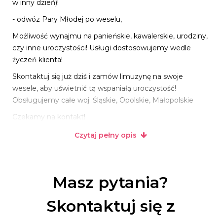
w inny dzień)!
- odwóz Pary Młodej po weselu,
Możliwość wynajmu na panieńskie, kawalerskie, urodziny,
czy inne uroczystości! Usługi dostosowujemy wedle
życzeń klienta!
Skontaktuj się już dziś i zamów limuzynę na swoje
wesele, aby uświetnić tą wspaniałą uroczystość!
Obsługujemy całe woj. Śląskie, Opolskie, Małopolskie
Czekamy na kontakt!
Najniższe ceny na Śląsku i w woj. Opolskim - tylko u nas!!!
Czytaj pełny opis
Nie czekaj! Napisz już teraz i zapytaj o wolny termin!
W ofercie posiadamy również:
- fotobudkę na wynajem,
Masz pytania?
- usługi animacyjne dla dzieci,
- balony z helem (pudło z balonami, balony LED,
Skontaktuj się z
gołębie),