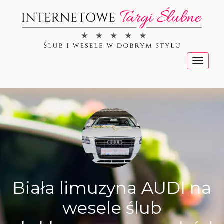
Menu
Biała limuzyna AUDI na
wesele ślub