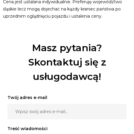
Cena jest ustalana indywidualnie. Preferuję województwo
śląskie lecz mogę dojechać na kązdy kraniec państwa po
Ślubne,
uprzednim oglądnięciu pojazdu i ustalenia ceny.
Chrzciny,
Komunie,
Studniówki,
Półmetki,
Masz pytania?
Inscenizacje Historyczne,
Sesje fotograficzne
Skontaktuj się z
Sceny Filmowe i inne .
usługodawcą!
Już wkrótce będzie dostępny Volkswagen Garbus
Cabrio oraz wojskowy Kubelwagen Typ 62.
Twój adres e-mail
Zapraszam do kontaktu.
Tel. 507-060-840 lub 695-450-
358
Treść wiadomości