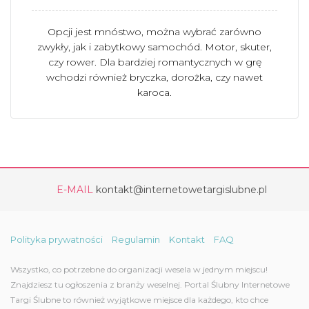
Opcji jest mnóstwo, można wybrać zarówno
zwykły, jak i zabytkowy samochód. Motor, skuter,
czy rower. Dla bardziej romantycznych w grę
wchodzi również bryczka, dorożka, czy nawet
karoca.
E-MAIL
kontakt@internetowetargislubne.pl
Polityka prywatności
Regulamin
Kontakt
FAQ
Wszystko, co potrzebne do organizacji wesela w jednym miejscu!
Znajdziesz tu ogłoszenia z branży weselnej. Portal Ślubny Internetowe
Targi Ślubne to również wyjątkowe miejsce dla każdego, kto chce