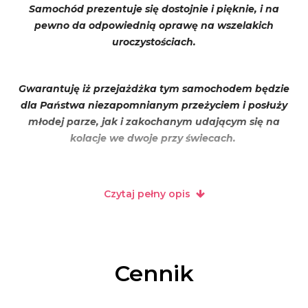
Samochód prezentuje się dostojnie i pięknie, i na
pewno da odpowiednią oprawę na wszelakich
uroczystościach.
Gwarantuję iż przejażdżka ty
m samochodem będzie
dla Państwa niezapomnianym przeżyciem i posłuży
młodej parze, jak i zakochanym udającym się na
kolacje we dwoje przy świecach.
Proszę o kontakt telefoniczny i pytać się o wolne
Czytaj pełny opis
terminy. Cena wynajmu zależy od czasu wynajęcia,
dnia tygodnia, ilości przejechanych kilometrów.
Proszę pytać o wszystko, co Państwa interesuje to nic
nie kosztuje!!!!
Cennik
Samochód do wynajęcia na uroczystości: