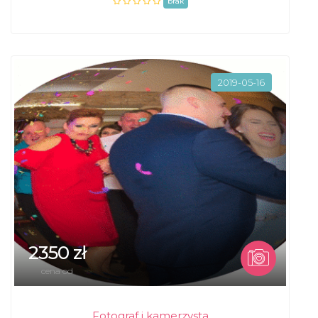
brak
2019-05-16
2350 zł
cena od
Fotograf i kamerzysta