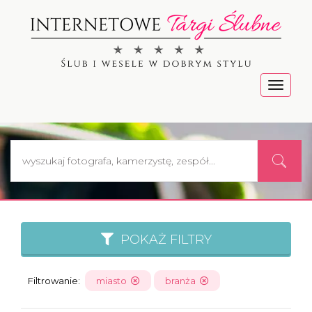
Menu
POKAŻ FILTRY
Filtrowanie:
miasto
branża