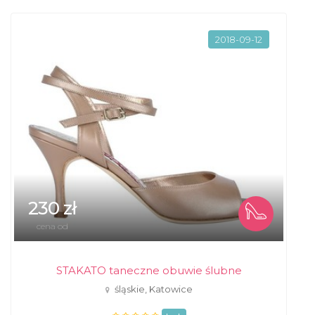
2018-09-12
230 zł
cena od
STAKATO taneczne obuwie ślubne
śląskie, Katowice