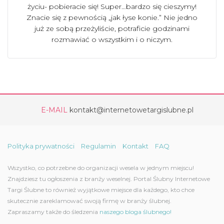
życiu- pobieracie się! Super…bardzo się cieszymy!
Znacie się z pewnością „jak łyse konie.” Nie jedno
już ze sobą przeżyliście, potraficie godzinami
rozmawiać o wszystkim i o niczym.
E-MAIL
kontakt@internetowetargislubne.pl
Polityka prywatności
Regulamin
Kontakt
FAQ
Wszystko, co potrzebne do organizacji wesela w jednym miejscu!
Znajdziesz tu ogłoszenia z branży weselnej. Portal Ślubny Internetowe
Targi Ślubne to również wyjątkowe miejsce dla każdego, kto chce
skutecznie zareklamować swoją firmę w branży ślubnej.
Zapraszamy także do śledzenia
naszego bloga ślubnego!