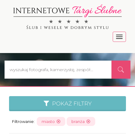
Menu
POKAŻ FILTRY
Filtrowanie:
miasto
branża