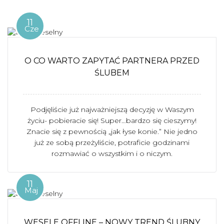
11
Cze
O CO WARTO ZAPYTAĆ PARTNERA PRZED
ŚLUBEM
Podjęliście już najważniejszą decyzję w Waszym
życiu- pobieracie się! Super…bardzo się cieszymy!
Znacie się z pewnością „jak łyse konie.” Nie jedno
już ze sobą przeżyliście, potraficie godzinami
rozmawiać o wszystkim i o niczym.
11
Maj
WESELE OFFLINE – NOWY TREND ŚLUBNY