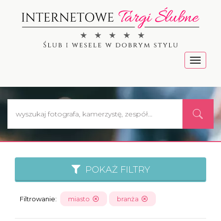
Menu
POKAŻ FILTRY
Filtrowanie:
miasto
branża