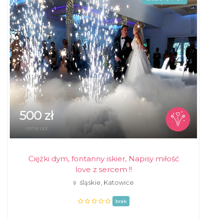
500 zł
cena od
Ciężki dym, fontanny iskier, Napisy miłość
love z sercem !!
śląskie, Katowice
brak