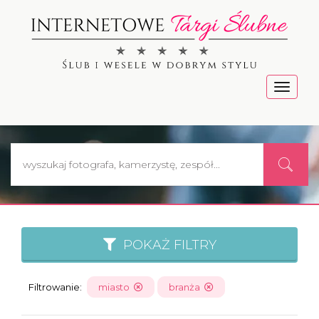
Menu
POKAŻ FILTRY
Filtrowanie:
miasto
branża