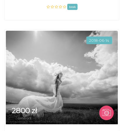
brak
2018-06-14
2800 zł
cena od