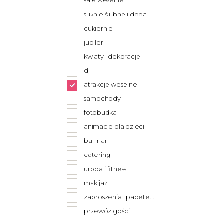
sale weselne
suknie ślubne i doda...
cukiernie
jubiler
kwiaty i dekoracje
dj
atrakcje weselne
samochody
fotobudka
animacje dla dzieci
barman
catering
uroda i fitness
makijaż
zaproszenia i papete...
przewóz gości