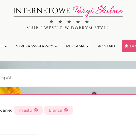
ŻE
STREFA WYSTAWCY
REKLAMA
KONTAKT
DOD
owanie:
miasto
branża