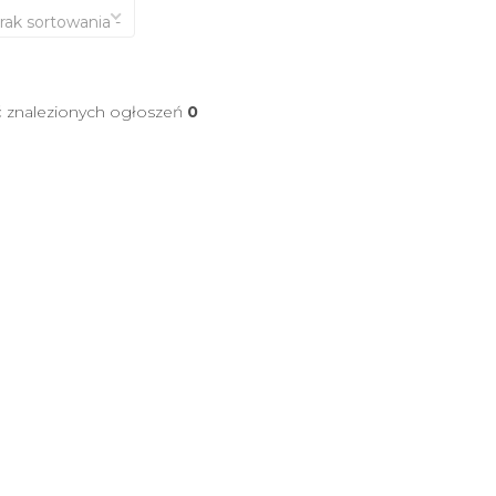
brak sortowania -
ć znalezionych ogłoszeń
0