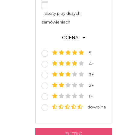
rabaty przy dużych
zamówieniach
OCENA
5
4+
3+
2+
1+
dowolna
FILTRUJ