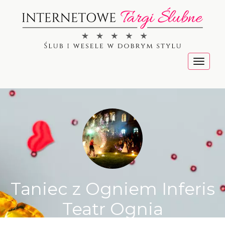
Menu
Taniec z Ogniem Inferis
Teatr Ognia