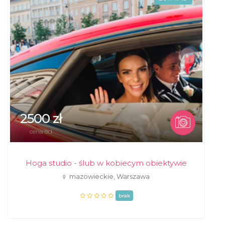
2500 zł
cena od
Hoga studio - ślub w kobiecym obiektywie
mazowieckie, Warszawa
brak