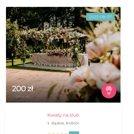
2023-08-07
200 zł
cena od
Kwiaty na ślub
śląskie, Kobiór