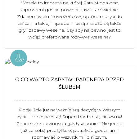
Wesele to impreza na której Para Młoda oraz
zaproszeni goście powinni bawić się świetnie.
Zdaniem wielu Nowożeńców, oprócz muzyki do
tańca, na takiej imprezie muszą znaleźć się także
gry i zabawy weselne. Czy aby na pewno jest to
wciąż preferowana rozrywka weselna?
11
Cze
O CO WARTO ZAPYTAĆ PARTNERA PRZED
ŚLUBEM
Podjęliście już najważniejszą decyzję w Waszym
życiu- pobieracie się! Super…bardzo się cieszymy!
Znacie się z pewnością „jak łyse konie.” Nie jedno
już ze sobą przeżyliście, potraficie godzinami
rozmawiać o wszystkim i o niczym.