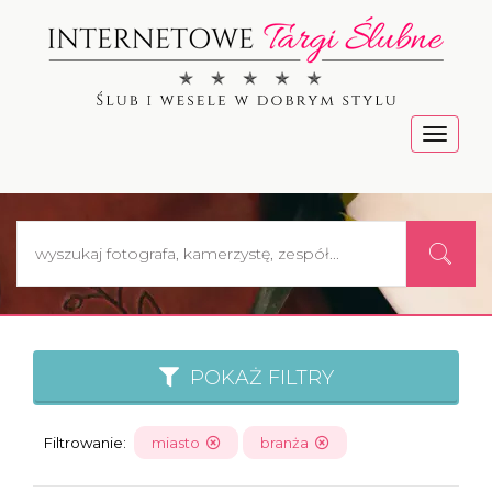
Menu
POKAŻ FILTRY
Filtrowanie:
miasto
branża