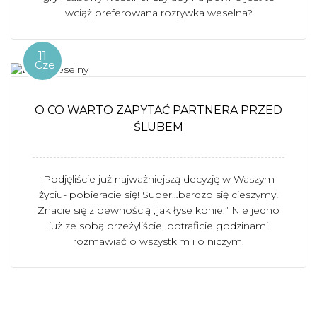
wciąż preferowana rozrywka weselna?
11
Cze
O CO WARTO ZAPYTAĆ PARTNERA PRZED
ŚLUBEM
Podjęliście już najważniejszą decyzję w Waszym
życiu- pobieracie się! Super…bardzo się cieszymy!
Znacie się z pewnością „jak łyse konie.” Nie jedno
już ze sobą przeżyliście, potraficie godzinami
rozmawiać o wszystkim i o niczym.