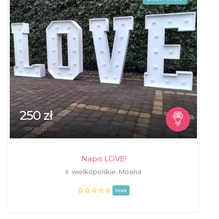
250 zł
cena od
Napis LOVE!
wielkopolskie, Mosina
brak