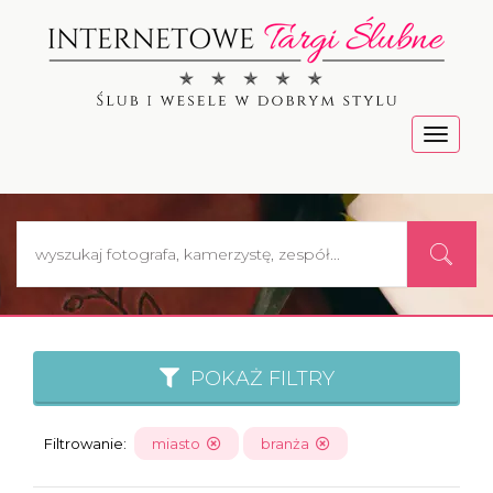
Menu
POKAŻ FILTRY
Filtrowanie:
miasto
branża