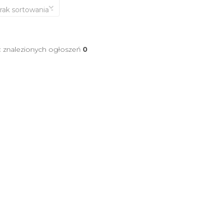
brak sortowania -
ć znalezionych ogłoszeń
0