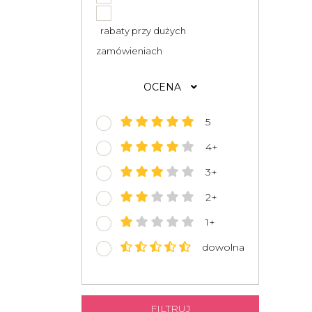
rabaty przy dużych
zamówieniach
OCENA
5
4+
3+
2+
1+
dowolna
FILTRUJ