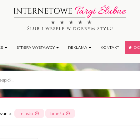
ŻE
STREFA WYSTAWCY
REKLAMA
KONTAKT
DOD
owanie:
miasto
branża