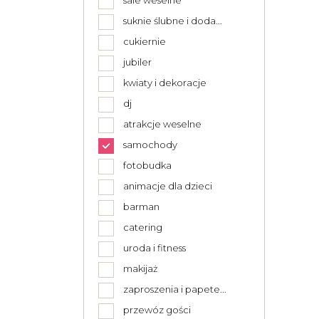
sale weselne
suknie ślubne i doda...
cukiernie
jubiler
kwiaty i dekoracje
dj
atrakcje weselne
samochody
fotobudka
animacje dla dzieci
barman
catering
uroda i fitness
makijaż
zaproszenia i papete...
przewóz gości