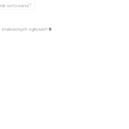
brak sortowania -
ć znalezionych ogłoszeń
0