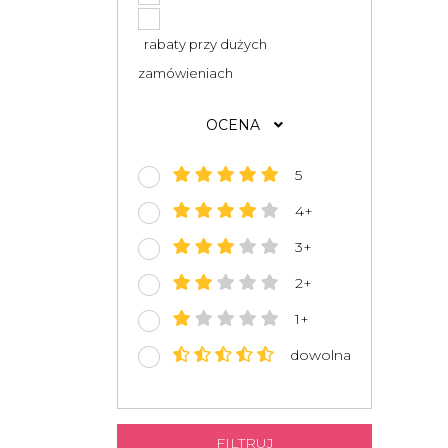
rabaty przy dużych
zamówieniach
OCENA
5
4+
3+
2+
1+
dowolna
FILTRUJ