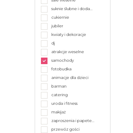
sale weselne
suknie ślubne i doda...
cukiernie
jubiler
kwiaty i dekoracje
dj
atrakcje weselne
samochody
fotobudka
animacje dla dzieci
barman
catering
uroda i fitness
makijaż
zaproszenia i papete...
przewóz gości