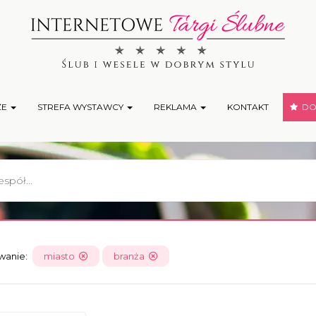
ŻE
STREFA WYSTAWCY
REKLAMA
KONTAKT
DOD
owanie:
miasto
branża